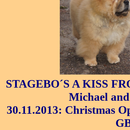
STAGEBO´S A KISS FRO
Michael and
30.11.2013: Christmas O
GB